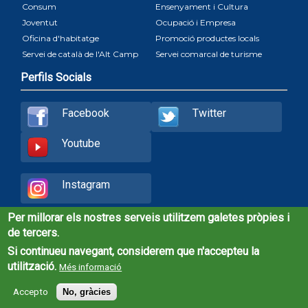
Consum
Ensenyament i Cultura
Joventut
Ocupació i Empresa
Oficina d'habitatge
Promoció productes locals
Servei de català de l'Alt Camp
Servei comarcal de turisme
Perfils Socials
Facebook
Twitter
Youtube
Instagram
Per millorar els nostres serveis utilitzem galetes pròpies i
RSS
de tercers.
Si continueu navegant, considerem que n'accepteu la
utilització.
Més informació
© Consell Comarcal de l'Alt Camp, 2020
Accepto
No, gràcies