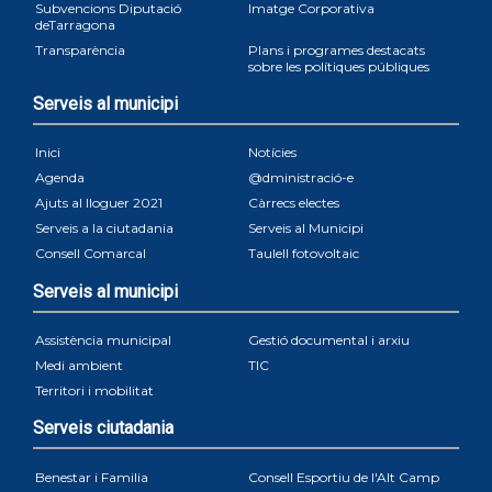
Subvencions Diputació
Imatge Corporativa
deTarragona
Transparència
Plans i programes destacats
sobre les polítiques públiques
Serveis al municipi
Inici
Notícies
Agenda
@dministració-e
Ajuts al lloguer 2021
Càrrecs electes
Serveis a la ciutadania
Serveis al Municipi
Consell Comarcal
Taulell fotovoltaic
Serveis al municipi
Assistència municipal
Gestió documental i arxiu
Medi ambient
TIC
Territori i mobilitat
Serveis ciutadania
Benestar i Familia
Consell Esportiu de l'Alt Camp