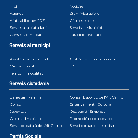
Inici
Notícies
Agenda
@dministració-e
Ajuts al lloguer 2021
Càrrecs electes
Serveis a la ciutadania
Serveis al Municipi
Consell Comarcal
Taulell fotovoltaic
Serveis al municipi
Assistència municipal
Gestió documental i arxiu
Medi ambient
TIC
Territori i mobilitat
Serveis ciutadania
Benestar i Familia
Consell Esportiu de l'Alt Camp
Consum
Ensenyament i Cultura
Joventut
Ocupació i Empresa
Oficina d'habitatge
Promoció productes locals
Servei de català de l'Alt Camp
Servei comarcal de turisme
Perfils Socials