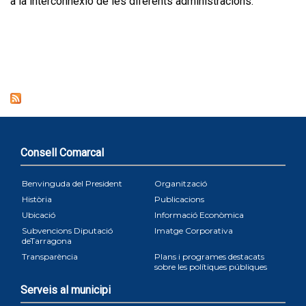
a la interconnexió de les diferents administracions.
Consell Comarcal
Benvinguda del President
Organització
Història
Publicacions
Ubicació
Informació Econòmica
Subvencions Diputació
Imatge Corporativa
deTarragona
Transparència
Plans i programes destacats
sobre les polítiques públiques
Serveis al municipi