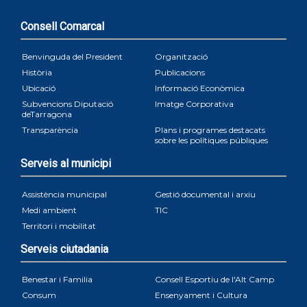
Consell Comarcal
Benvinguda del President
Organització
Història
Publicacions
Ubicació
Informació Econòmica
Subvencions Diputació
Imatge Corporativa
deTarragona
Transparència
Plans i programes destacats
sobre les polítiques públiques
Serveis al municipi
Assistència municipal
Gestió documental i arxiu
Medi ambient
TIC
Territori i mobilitat
Serveis ciutadania
Benestar i Familia
Consell Esportiu de l'Alt Camp
Consum
Ensenyament i Cultura