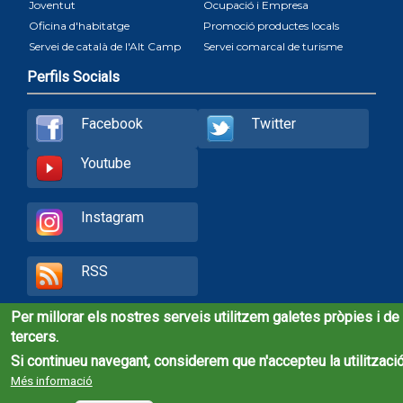
Joventut
Ocupació i Empresa
Oficina d'habitatge
Promoció productes locals
Servei de català de l'Alt Camp
Servei comarcal de turisme
Perfils Socials
Facebook
Twitter
Youtube
Instagram
RSS
Per millorar els nostres serveis utilitzem galetes pròpies i de
© Consell Comarcal de l'Alt Camp, 2020
tercers.
Si continueu navegant, considerem que n'accepteu la utilització
Més informació