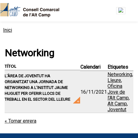
Vés al contingut
Inici
Esteu aquí
Networking
Calendari
Etiquetes
TÍTOL
Networking
,
L’ÀREA DE JOVENTUT HA
Lleure
,
ORGANITZAT UNA JORNADA DE
Oficina
NETWORKING A L’INSTITUT JAUME
16/11/2021
Jove de
HUGUET PER OFERIR LLOCS DE
l'Alt Camp
,
TREBALL EN EL SECTOR DEL LLEURE
Alt Camp
,
Joventut
« Tornar enrera