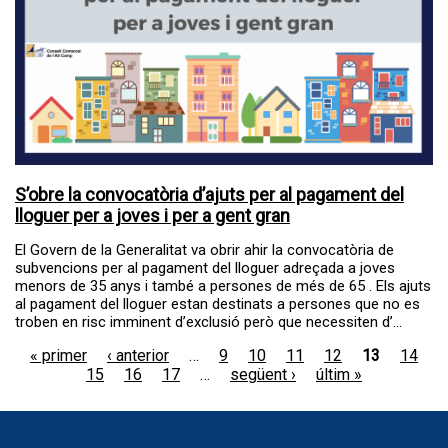
S’obre la convocatòria d’ajuts per al pagament del
lloguer per a joves i per a gent gran
El Govern de la Generalitat va obrir ahir la convocatòria de
subvencions per al pagament del lloguer adreçada a joves
menors de 35 anys i també a persones de més de 65 . Els ajuts
al pagament del lloguer estan destinats a persones que no es
troben en risc imminent d’exclusió però que necessiten d’...
« primer
‹ anterior
…
9
10
11
12
13
14
Pàgines
15
16
17
…
següent ›
últim »