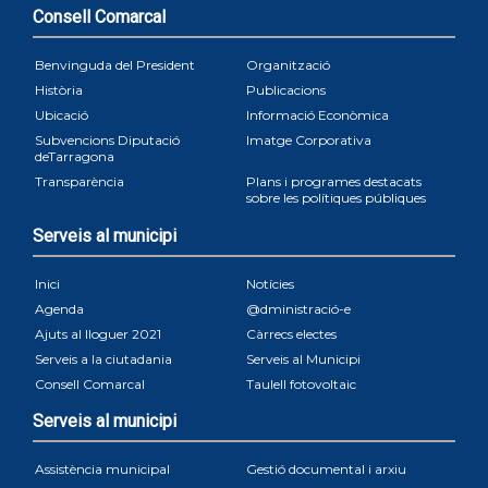
Consell Comarcal
Benvinguda del President
Organització
Història
Publicacions
Ubicació
Informació Econòmica
Subvencions Diputació
Imatge Corporativa
deTarragona
Transparència
Plans i programes destacats
sobre les polítiques públiques
Serveis al municipi
Inici
Notícies
Agenda
@dministració-e
Ajuts al lloguer 2021
Càrrecs electes
Serveis a la ciutadania
Serveis al Municipi
Consell Comarcal
Taulell fotovoltaic
Serveis al municipi
Assistència municipal
Gestió documental i arxiu