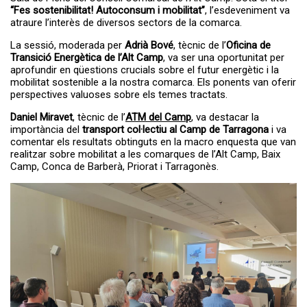
A partir del dia 27 de juliol s'obrirà el...
Servei de transport escolar
“Fes sostenibilitat! Autoconsum i mobilitat”
, l’esdeveniment va
tarifat curs 2026-2027
atraure l’interès de diversos sectors de la comarca.
La sessió, moderada per
Adrià Bové
, tècnic de l’
Oficina de
Transició Energètica de l’Alt Camp
, va ser una oportunitat per
aprofundir en qüestions crucials sobre el futur energètic i la
mobilitat sostenible a la nostra comarca. Els ponents van oferir
perspectives valuoses sobre els temes tractats.
Daniel Miravet
, tècnic de l’
ATM del Camp
, va destacar la
importància del
transport col·lectiu al Camp de Tarragona
i va
comentar els resultats obtinguts en la macro enquesta que van
realitzar sobre mobilitat a les comarques de l’Alt Camp, Baix
Camp, Conca de Barberà, Priorat i Tarragonès.
La primera edició del TROS FEST –
El TROS FEST reuneix prop
Festival...
de 500 persones en la seva
primera edició i posa en
valor el talent jove de l’Alt
Camp