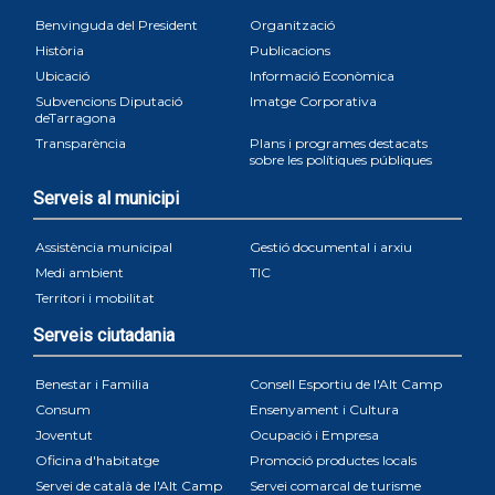
Benvinguda del President
Organització
Història
Publicacions
Ubicació
Informació Econòmica
Subvencions Diputació
Imatge Corporativa
deTarragona
Transparència
Plans i programes destacats
sobre les polítiques públiques
Serveis al municipi
Assistència municipal
Gestió documental i arxiu
Medi ambient
TIC
Territori i mobilitat
Serveis ciutadania
Benestar i Familia
Consell Esportiu de l'Alt Camp
Consum
Ensenyament i Cultura
Joventut
Ocupació i Empresa
Oficina d'habitatge
Promoció productes locals
Servei de català de l'Alt Camp
Servei comarcal de turisme