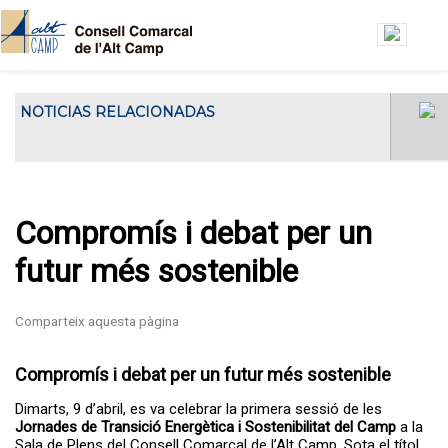
Vés al contingut
NOTICIAS RELACIONADAS
El Consell Comarcal de l'Alt Camp ha
El Consell Gestor de l’Oficin
acollit...
Jove de l’Alt Camp es
reuneix a la seu del Consell
Comarcal
Compromís i debat per un
futur més sostenible
Compromís i debat per un futur més sostenible
Dimarts, 9 d’abril, es va celebrar la primera sessió de les
Jornades de Transició Energètica i Sostenibilitat del Camp
a la
Sala de Plens del Consell Comarcal de l’Alt Camp. Sota el títol