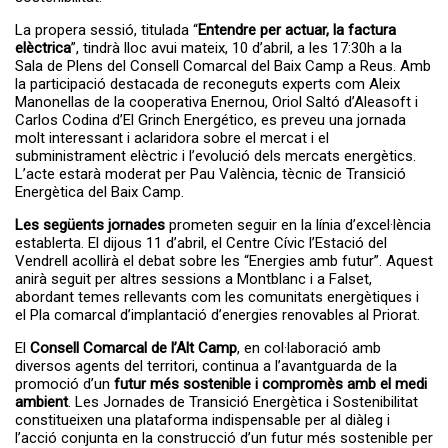
La propera sessió, titulada “
Entendre per actuar, la factura
elèctrica
”, tindrà lloc avui mateix, 10 d’abril, a les 17:30h a la
Sala de Plens del Consell Comarcal del Baix Camp a Reus. Amb
la participació destacada de reconeguts experts com Aleix
Manonellas de la cooperativa Enernou, Oriol Saltó d’Aleasoft i
Carlos Codina d’El Grinch Energético, es preveu una jornada
molt interessant i aclaridora sobre el mercat i el
subministrament elèctric i l’evolució dels mercats energètics.
L’acte estarà moderat per Pau València, tècnic de Transició
Energètica del Baix Camp.
Les següents jornades
prometen seguir en la línia d’excel·lència
establerta. El dijous 11 d’abril, el Centre Cívic l’Estació del
Vendrell acollirà el debat sobre les “Energies amb futur”. Aquest
anirà seguit per altres sessions a Montblanc i a Falset,
abordant temes rellevants com les comunitats energètiques i
el Pla comarcal d’implantació d’energies renovables al Priorat.
El
Consell Comarcal de l’Alt Camp
, en col·laboració amb
diversos agents del territori, continua a l’avantguarda de la
promoció d’un
futur més sostenible i compromès amb el medi
ambient
. Les Jornades de Transició Energètica i Sostenibilitat
constitueixen una plataforma indispensable per al diàleg i
l’acció conjunta en la construcció d’un futur més sostenible per