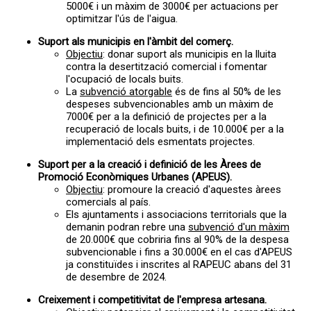
5000€ i un màxim de 3000€ per actuacions per
optimitzar l'ús de l'aigua.
Suport als municipis en l'àmbit del comerç.
Objectiu
: donar suport als municipis en la lluita
contra la desertització comercial i fomentar
l'ocupació de locals buits.
La
subvenció atorgable
és de fins al 50% de les
despeses subvencionables amb un màxim de
7000€ per a la definició de projectes per a la
recuperació de locals buits, i de 10.000€ per a la
implementació dels esmentats projectes.
Suport per a la creació i definició de les Àrees de
Promoció Econòmiques Urbanes (APEUS).
Objectiu
: promoure la creació d'aquestes àrees
comercials al país.
Els ajuntaments i associacions territorials que la
demanin podran rebre una
subvenció d'un màxim
de 20.000€ que cobriria fins al 90% de la despesa
subvencionable i fins a 30.000€ en el cas d'APEUS
ja constituïdes i inscrites al RAPEUC abans del 31
de desembre de 2024.
Creixement i competitivitat de l'empresa artesana.