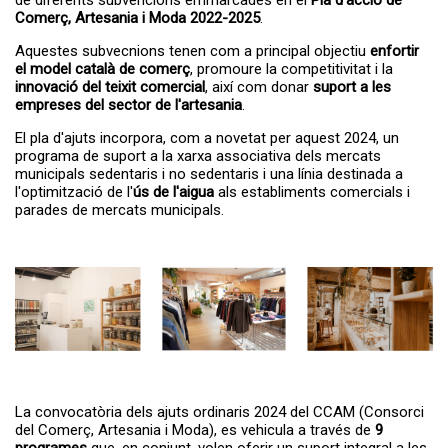
de diferents subvencions emmarcades en el
Pla d'acció de
A partir del dia 27 de juliol s'obrirà el...
Servei de transport escolar
Comerç, Artesania i Moda 2022-2025
.
tarifat curs 2026-2027
Aquestes subvecnions tenen com a principal objectiu
enfortir
el model català de comerç
, promoure la competitivitat i la
innovació del teixit comercial
, així com donar
suport a les
empreses del sector de l'artesania
.
El pla d'ajuts incorpora, com a novetat per aquest 2024, un
programa de suport a la xarxa associativa dels mercats
municipals sedentaris i no sedentaris i una línia destinada a
l'optimització de l'
ús de l'aigua
als establiments comercials i
parades de mercats municipals.
La primera edició del TROS FEST –
El TROS FEST reuneix prop
Festival...
de 500 persones en la seva
primera edició i posa en
valor el talent jove de l’Alt
Camp
La convocatòria dels ajuts ordinaris 2024 del CCAM (Consorci
del Comerç, Artesania i Moda), es vehicula a través de
9
programes
que, en conjunt, volen oferir un suport integral a les