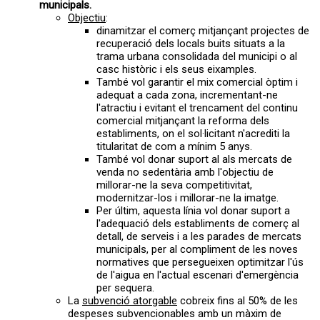
municipals.
Objectiu
:
dinamitzar el comerç mitjançant projectes de
recuperació dels locals buits situats a la
trama urbana consolidada del municipi o al
casc històric i els seus eixamples.
També vol garantir el mix comercial òptim i
adequat a cada zona, incrementant-ne
l'atractiu i evitant el trencament del continu
comercial mitjançant la reforma dels
establiments, on el sol·licitant n'acrediti la
titularitat de com a mínim 5 anys.
També vol donar suport al als mercats de
venda no sedentària amb l'objectiu de
millorar-ne la seva competitivitat,
modernitzar-los i millorar-ne la imatge.
Per últim, aquesta línia vol donar suport a
l'adequació dels establiments de comerç al
detall, de serveis i a les parades de mercats
municipals, per al compliment de les noves
normatives que persegueixen optimitzar l'ús
de l'aigua en l'actual escenari d'emergència
per sequera.
La
subvenció atorgable
cobreix fins al 50% de les
despeses subvencionables amb un màxim de