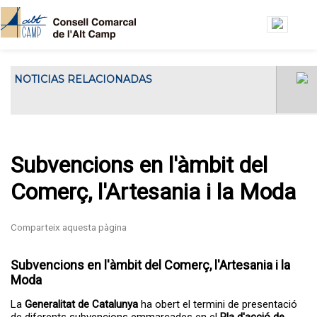
Vés al contingut
NOTICIAS RELACIONADAS
El Consell Comarcal de l'Alt Camp ha
El Consell Gestor de l’Oficin
acollit...
Jove de l’Alt Camp es
reuneix a la seu del Consell
Comarcal
Subvencions en l'àmbit del
Comerç, l'Artesania i la Moda
Subvencions en l'àmbit del Comerç, l'Artesania i la
Moda
La
Generalitat de Catalunya
ha obert el termini de presentació