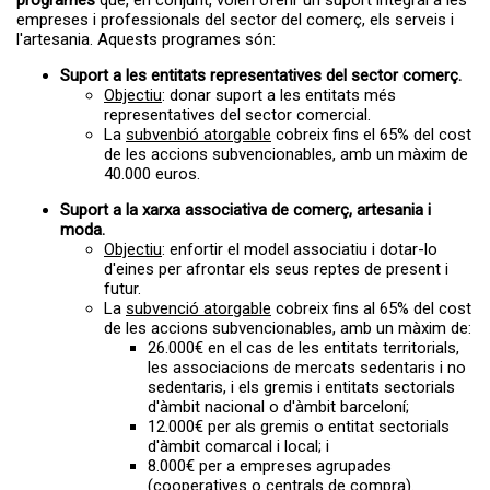
empreses i professionals del sector del comerç, els serveis i
l'artesania. Aquests programes són:
Suport a les entitats representatives del sector comerç.
Objectiu
: donar suport a les entitats més
representatives del sector comercial.
La
subvenbió atorgable
cobreix fins el 65% del cost
de les accions subvencionables, amb un màxim de
40.000 euros.
Suport a la xarxa associativa de comerç, artesania i
moda.
Objectiu
: enfortir el model associatiu i dotar-lo
d'eines per afrontar els seus reptes de present i
futur.
La
subvenció atorgable
cobreix fins al 65% del cost
de les accions subvencionables, amb un màxim de:
26.000€ en el cas de les entitats territorials,
les associacions de mercats sedentaris i no
sedentaris, i els gremis i entitats sectorials
d'àmbit nacional o d'àmbit barceloní;
12.000€ per als gremis o entitat sectorials
d'àmbit comarcal i local; i
8.000€ per a empreses agrupades
(cooperatives o centrals de compra).