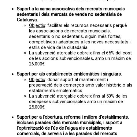
Suport a la xarxa associativa dels mercats municipals
sedentaris i dels mercats de venda no sedentària de
Catalunya.
Objectiu
: facilitar els recursos necessaris perquè
les associacions de mercats municipals,
sedentaris o no sedentaris, siguin més fortes,
competitives i adaptades a les noves necessitats i
estils de vida de la ciutadania.
La
subvenció atorgable
cobreix fins el 65% del cost
de les accions subvencionables, amb un màxim de
26.000€.
Suport per als establiments emblemàtics i singulars.
Objectiu
: donar suport al manteniment i
preservació dels comerços amb valor històric o als
establiments emblemàtics.
La
subvenció atorgable
cobreix fins al 50% de les
desepeses subvencionables amb un màxim de
25.000€.
Suport per a l'obertura, reforma i millora d'establiments,
incloses parades dels mercats municipals, i suport a
l'optimització de l'ús de l'aigua als establiments
comercials, de serveis i a les parades del mercats