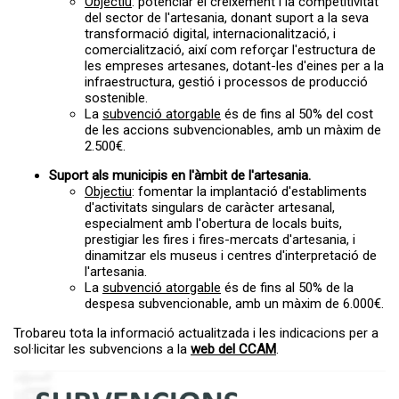
Objectiu
: potenciar el creixement i la competitivitat
del sector de l'artesania, donant suport a la seva
transformació digital, internacionalització, i
comercialització, així com reforçar l'estructura de
les empreses artesanes, dotant-les d'eines per a la
infraestructura, gestió i processos de producció
sostenible.
La
subvenció atorgable
és de fins al 50% del cost
de les accions subvencionables, amb un màxim de
2.500€.
Suport als municipis en l'àmbit de l'artesania.
Objectiu
: fomentar la implantació d'establiments
d'activitats singulars de caràcter artesanal,
especialment amb l'obertura de locals buits,
prestigiar les fires i fires-mercats d'artesania, i
dinamitzar els museus i centres d'interpretació de
l'artesania.
La
subvenció atorgable
és de fins al 50% de la
despesa subvencionable, amb un màxim de 6.000€.
Trobareu tota la informació actualitzada i les indicacions per a
sol·licitar les subvencions a la
web del CCAM
.