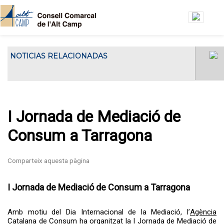
Vés al contingut
NOTICIAS RELACIONADAS
El Consell Comarcal de l'Alt Camp ha
El Consell Gestor de l’Oficin
acollit...
Jove de l’Alt Camp es
reuneix a la seu del Consell
Comarcal
I Jornada de Mediació de
Consum a Tarragona
I Jornada de Mediació de Consum a Tarragona
Amb motiu del Dia Internacional de la Mediació, l’
Agència
Catalana de Consum
ha organitzat la
I Jornada de Mediació de