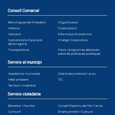
Consell Comarcal
Benvinguda del President
Organització
Història
Publicacions
Ubicació
Informació Econòmica
Subvencions Diputació
Imatge Corporativa
deTarragona
Transparència
Plans i programes destacats
sobre les polítiques públiques
Serveis al municipi
Assistència municipal
Gestió documental i arxiu
Medi ambient
TIC
Territori i mobilitat
Serveis ciutadania
Benestar i Familia
Consell Esportiu de l'Alt Camp
Consum
Ensenyament i Cultura