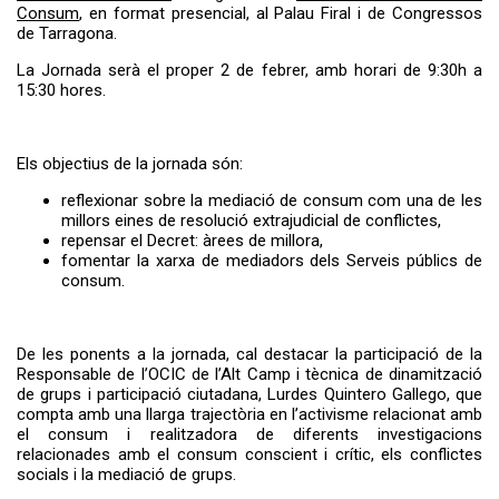
A partir del dia 27 de juliol s'obrirà el...
Servei de transport escolar
Consum
, en format presencial, al Palau Firal i de Congressos
tarifat curs 2026-2027
de Tarragona.
La Jornada serà el proper 2 de febrer, amb horari de 9:30h a
15:30 hores.
Els objectius de la jornada són:
reflexionar sobre la mediació de consum com una de les
millors eines de resolució extrajudicial de conflictes,
repensar el Decret: àrees de millora,
fomentar la xarxa de mediadors dels Serveis públics de
consum.
La primera edició del TROS FEST –
El TROS FEST reuneix prop
Festival...
de 500 persones en la seva
primera edició i posa en
valor el talent jove de l’Alt
De les ponents a la jornada, cal destacar la participació de la
Camp
Responsable de l’OCIC de l’Alt Camp i tècnica de dinamització
de grups i participació ciutadana, Lurdes Quintero Gallego, que
compta amb una llarga trajectòria en l’activisme relacionat amb
el consum i realitzadora de diferents investigacions
relacionades amb el consum conscient i crític, els conflictes
socials i la mediació de grups.