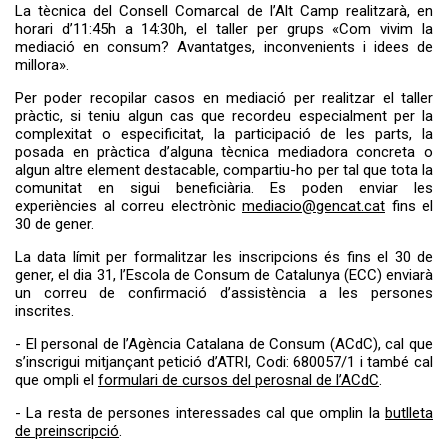
La tècnica del Consell Comarcal de l’Alt Camp realitzarà, en
horari d’11:45h a 14:30h, el taller per grups «Com vivim la
mediació en consum? Avantatges, inconvenients i idees de
millora».
Per poder recopilar casos en mediació per realitzar el taller
pràctic, si teniu algun cas que recordeu especialment per la
complexitat o especificitat, la participació de les parts, la
posada en pràctica d’alguna tècnica mediadora concreta o
algun altre element destacable, compartiu-ho per tal que tota la
comunitat en sigui beneficiària. Es poden enviar les
experiències al correu electrònic
mediacio@gencat.cat
fins el
30 de gener.
La data límit per formalitzar les inscripcions és fins el 30 de
gener, el dia 31, l’Escola de Consum de Catalunya (ECC) enviarà
un correu de confirmació d’assistència a les persones
inscrites.
- El personal de l’Agència Catalana de Consum (ACdC), cal que
s’inscrigui mitjançant petició d’ATRI, Codi: 680057/1 i també cal
que ompli el
formulari de cursos del perosnal de l’ACdC
.
- La resta de persones interessades cal que omplin la
butlleta
de preinscripció
.