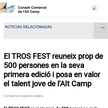
Vés al contingut
NOTICIAS RELACIONADAS
El Consell Comarcal de l'Alt Camp ha
El Consell Gestor de l’Oficin
acollit...
Jove de l’Alt Camp es
reuneix a la seu del Consell
Comarcal
El TROS FEST reuneix prop de
500 persones en la seva
primera edició i posa en valor
el talent jove de l’Alt Camp