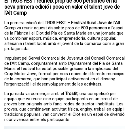
El TROS FEST reuneix prop de 500 persones en la
A partir del dia 27 de juliol s'obrirà el...
Servei de transport escolar
seva primera edició i posa en valor el talent jove de
tarifat curs 2026-2027
l’Alt Camp
La primera edició del
TROS FEST – Festival Rural Jove de l’Alt
Camp
va reunir aquest dissabte prop de
500 persones
a l’espai
de la Fàbrica i el Clot del Pla de Santa Maria en una jornada que
va combinar esport, música, emprenedoria, cultura popular,
artesania i talent local, amb el jovent de la comarca com a gran
protagonista.
Impulsat pel Servei Comarcal de Joventut del Consell Comarcal
de l’Alt Camp, conjuntament amb l’Ajuntament del Pla de Santa
Maria, el festival ha estat possible gràcies a la implicació del
Grup Motor Jove, format per nois i noies de diferents municipis
Avui, 29 de juny, s'ha obert el termini
Oberta la convocatòria
de la comarca, que han participat activament en el disseny,
per sol...
d'ajuts al pagament del
l’organització i el desenvolupament de les activitats.
lloguer per a persones jove
La jornada va començar amb el
Trosfit
, una competició per
equips que va reunir cinc equips participants en un circuit de
proves ben originals amb fang, rodes de tractor i habilitats. Les
proves, que combinaven activitat física, enginy, treball en equip i
tradicions populars, van convertir el Clot en un espai de diversió
i convivència entre els participants.