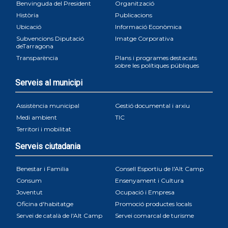
Benvinguda del President
Organització
Història
Publicacions
Ubicació
Informació Econòmica
Subvencions Diputació
Imatge Corporativa
deTarragona
Transparència
Plans i programes destacats
sobre les polítiques públiques
Serveis al municipi
Assistència municipal
Gestió documental i arxiu
Medi ambient
TIC
Territori i mobilitat
Serveis ciutadania
Benestar i Familia
Consell Esportiu de l'Alt Camp
Consum
Ensenyament i Cultura
Joventut
Ocupació i Empresa
Oficina d'habitatge
Promoció productes locals
Servei de català de l'Alt Camp
Servei comarcal de turisme