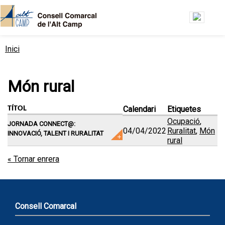
Vés al contingut
Inici
Esteu aquí
Món rural
Calendari
Etiquetes
TÍTOL
Ocupació
,
JORNADA CONNECT@:
04/04/2022
Ruralitat
,
Món
INNOVACIÓ, TALENT I RURALITAT
rural
« Tornar enrera
Consell Comarcal