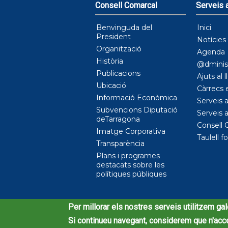
Consell Comarcal
Serveis a
Benvinguda del
Inici
President
Notícies
Organització
Agenda
Història
@dminist
Publicacions
Ajuts al 
Ubicació
Càrrecs 
Informació Econòmica
Serveis a
Subvencions Diputació
Serveis a
deTarragona
Consell 
Imatge Corporativa
Taulell f
Transparència
Plans i programes
destacats sobre les
polítiques públiques
© Consell Comarcal de l'Alt Camp, 2020
Per millorar els nostres serveis utilitzem gal
Si continueu navegant, considerem que n'accep