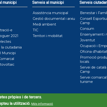
l municipi
Serveis al municipi
Serveis ciutadan
Assistència municipal
Benestar i Famil
Gestió documental i arxiu
Consell Esportiu 
Camp
Medi ambient
Consum
ració-e
TIC
Ensenyament i 
lloguer 2021
Territori i mobilitat
Joventut
electes
Ocupació i Emp
 la ciutadania
Oficina d'habita
l Municipi
Promoció produ
Comarcal
locals
otovoltaic
Servei de català 
Camp
Servei comarcal
turisme
etes pròpies i de tercers.
teu la utilització.
Més informació