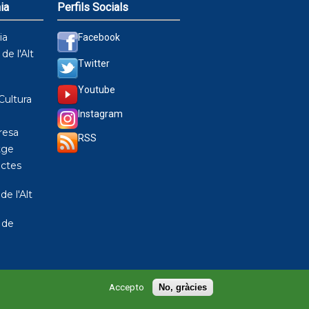
ia
Perfils Socials
ia
Facebook
de l'Alt
Twitter
Youtube
Cultura
Instagram
resa
RSS
tge
ctes
de l'Alt
 de
Accepto
No, gràcies