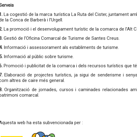
Serveis
1.
La cogestió de la marca turística La Ruta del Cister, juntament 
de la Conca de Barberà i l’Urgell.
2.
La promoció i el desenvolupament turístic de la comarca de l’Alt 
3.
Gestió de l’Oficina Comarcal de Turisme de Santes Creus.
4.
Informació i assessorament als establiments de turisme.
5.
Informació al públic sobre turisme.
6.
Promoció i publicitat de la comarca i dels recursos turístics que té
7.
Elaboració de projectes turístics, ja sigui de senderisme i senyal
com altres de caire més general.
8.
Organització de jornades, cursos i caminades relacionades amb
patrimoni comarcal.
Aquesta web ha esta subvencionada per :