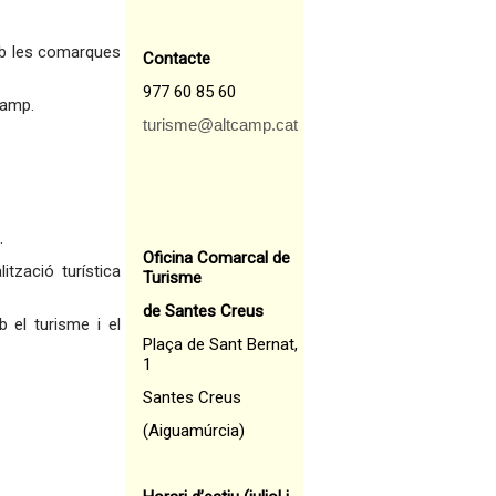
amb les comarques
Contacte
977 60 85 60
Camp.
turisme@altcamp.cat
.
Oficina Comarcal de
ització turística
Turisme
de Santes Creus
 el turisme i el
Plaça de Sant Bernat,
1
Santes Creus
(Aiguamúrcia)