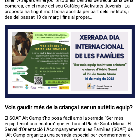
taller “Atrapats en el joc” a tots els centres de secundària de la
comarca, en el marc del seu Catàleg d’Activitats Juvenils . La
proposta ha tingut molt bona acollida per part dels instituts, i
des del passat 18 de març i fins al proper...
Vols gaudir més de la criança i ser un autètic equip?
El SOAF Alt Camp t’ho posa fàcil amb la xerrada “Ser més
equip tenint una criatura” que es farà al Pla de Santa Maria . El
Servei d’Orientació i Acompanyament a les Famílies (SOAF) de
l’Alt Camp organitza una xerrada especial per commemorar el