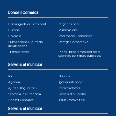
Consell Comarcal
Benvinguda del President
Organització
Història
Publicacions
Ubicació
Informació Econòmica
Subvencions Diputació
Imatge Corporativa
deTarragona
Transparència
Plans i programes destacats
sobre les polítiques públiques
Serveis al municipi
Inici
Notícies
Agenda
@dministració-e
Ajuts al lloguer 2021
Càrrecs electes
Serveis a la ciutadania
Serveis al Municipi
Consell Comarcal
Taulell fotovoltaic
Serveis al municipi