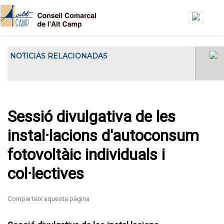
Vés al contingut
NOTICIAS RELACIONADAS
El Consell Comarcal de l'Alt Camp ha
El Consell Gestor de l’Oficin
acollit...
Jove de l’Alt Camp es
reuneix a la seu del Consell
Comarcal
Sessió divulgativa de les
instal·lacions d'autoconsum
fotovoltàic individuals i
col·lectives