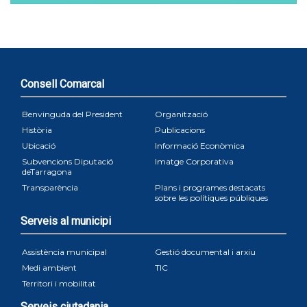
Consell Comarcal
Benvinguda del President
Organització
Història
Publicacions
Ubicació
Informació Econòmica
Subvencions Diputació
Imatge Corporativa
deTarragona
Transparència
Plans i programes destacats
sobre les polítiques públiques
Serveis al municipi
Assistència municipal
Gestió documental i arxiu
Medi ambient
TIC
Territori i mobilitat
Serveis ciutadania