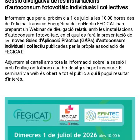
Sessió divulgativa de les instal·lacions
A partir del dia 27 de juliol s'obrirà el...
Servei de transport escolar
d'autoconsum fotovoltàic individuals i col·lectives
tarifat curs 2026-2027
Informem que per al pròxim dia 1 de juliol a les 10:00 hores des
de l'oficina Transició Energètica del col·lectiu FEGICAT han
preparat un Webinar de divulgació relatiu amb les instal·lacions
d’autoconsum fotovoltaic, en el qual es farà la presentació de
les
noves Guies d’Aplicació Pràctica (GAPs)
d’autoconsum
individual i col·lectiu
publicades per la pròpia associació de
FEGICAT.
Adjuntem el cartell amb tota la informació sobre la sessió i
amb l’enllaç on tothom que ho desitgi s'hi pot inscriure. El
seminari via web és obert a tot el públic a qui li pugui resultar
d'interès.
La primera edició del TROS FEST –
El TROS FEST reuneix prop
Festival...
de 500 persones en la seva
primera edició i posa en
valor el talent jove de l’Alt
Camp