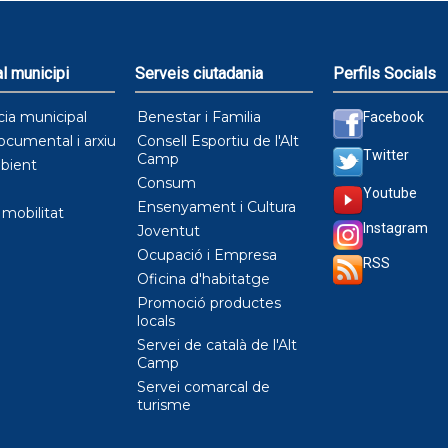
l municipi
Serveis ciutadania
Perfils Socials
cia municipal
Benestar i Familia
Facebook
ocumental i arxiu
Consell Esportiu de l'Alt
Twitter
Camp
bient
Consum
Youtube
Ensenyament i Cultura
i mobilitat
Instagram
Joventut
Ocupació i Empresa
RSS
Oficina d'habitatge
Promoció productes
locals
Servei de català de l'Alt
Camp
Servei comarcal de
turisme