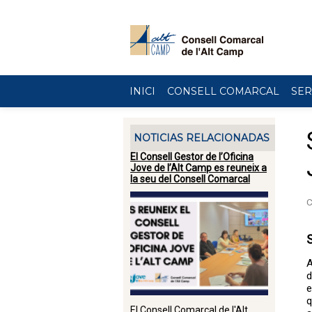
Vés al contingut
INICI
CONSELL COMARCAL
SER
NOTICIAS RELACIONADAS
El Consell Gestor de l’Oficina
Jove de l’Alt Camp es reuneix a
la seu del Consell Comarcal
A
d
e
q
El Consell Comarcal de l'Alt