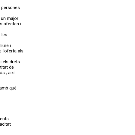
s persones
i un major
s afecten i
 les
iure i
 l’oferta als
 els drets
titat de
ós , així
s amb què
üents
acitat