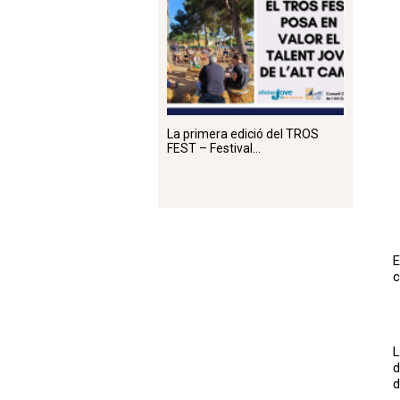
La primera edició del TROS
FEST – Festival...
E
c
L
d
d