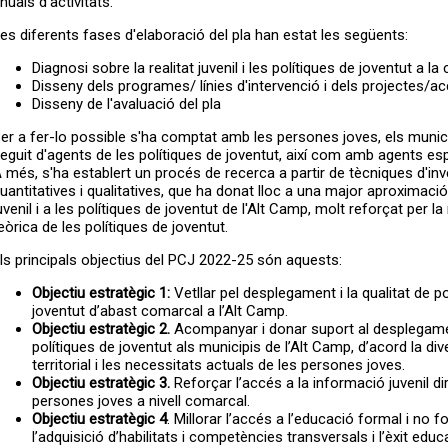
nuals d'activitats.
es diferents fases d'elaboració del pla han estat les següents:
Diagnosi sobre la realitat juvenil i les polítiques de joventut a l
Disseny dels programes/ línies d'intervenció i dels projectes/a
Disseny de l'avaluació del pla
er a fer-lo possible s'ha comptat amb les persones joves, els munici
eguit d'agents de les polítiques de joventut, així com amb agents esp
 més, s'ha establert un procés de recerca a partir de tècniques d'in
uantitatives i qualitatives, que ha donat lloc a una major aproximació 
uvenil i a les polítiques de joventut de l'Alt Camp, molt reforçat per la 
eòrica de les polítiques de joventut.
ls principals objectius del PCJ 2022-25 són aquests:
Objectiu estratègic 1:
Vetllar pel desplegament i la qualitat de po
joventut d’abast comarcal a l’Alt Camp.
Objectiu estratègic 2.
Acompanyar i donar suport al desplegame
polítiques de joventut als municipis de l’Alt Camp, d’acord la div
territorial i les necessitats actuals de les persones joves.
Objectiu estratègic 3.
Reforçar l’accés a la informació juvenil dir
persones joves a nivell comarcal.
Objectiu estratègic 4
. Millorar l’accés a l’educació formal i no f
l’adquisició d’habilitats i competències transversals i l’èxit educ