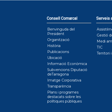
Consell Comarcal
Serveis a
Benvinguda del
Assistèn
President
Gestió d
Organització
Medi am
Història
TIC
Publicacions
Territori 
Ubicació
Informació Econòmica
Subvencions Diputació
deTarragona
Imatge Corporativa
Transparència
Plans i programes
destacats sobre les
polítiques públiques