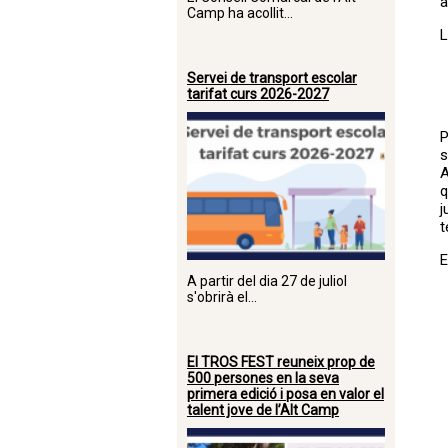
a
Camp ha acollit...
L
Servei de transport escolar
tarifat curs 2026-2027
P
s
A
q
j
t
E
A partir del dia 27 de juliol
s'obrirà el...
El TROS FEST reuneix prop de
500 persones en la seva
primera edició i posa en valor el
talent jove de l’Alt Camp