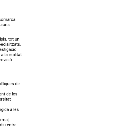
a comarca
ccions
pis, tot un
ecialitzats.
vestigació
a la realitat
revisió
lítiques de
nt de les
ersitat
igida a les
ormal,
atiu entre