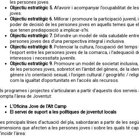
les persones joves.
Objectiu estratègic 5.
Afavorir i acompanyar l’ocupabilitat de le
joves.
Objectiu estratègic 6.
Millorar i promoure la participació juvenil, 
poder de decisió de les persones joves en aquells temes que el
que tenen predisposició a implicar-s’hi.
Objectiu estratègic 7.
Difondre un model de vida saludable entre
persones joves des d’una perspectiva integral i inclusiva.
Objectiu estratègic 8.
Potenciar la cultura, l’ocupació del temps ll
l’esport entre les persones joves de la comarca, i l’adequació de
interessos i necessitats juvenils.
Objectiu estratègic 9.
Promoure un model de societat inclusiva, i
de les persones joves, sobretot en l’àmbit del gènere, de la iden
gènere i/o orientació sexual, i l’origen cultural / geogràfic / religi
com la igualtat d’oportunitats en l’accés als recursos.
ls programes i projectes s'articularan a partir d'aquests dos servei
ompta l'àrea de Joventut:
L'Oficina Jove de l'Alt Camp
El servei de suport a les polítiques de joventut locals
es principals línies d'actuació del pla, sabordaran a partir de les seg
imensions que afecten a les persones joves i sobre les quals té cap
'incidir l'àrea: