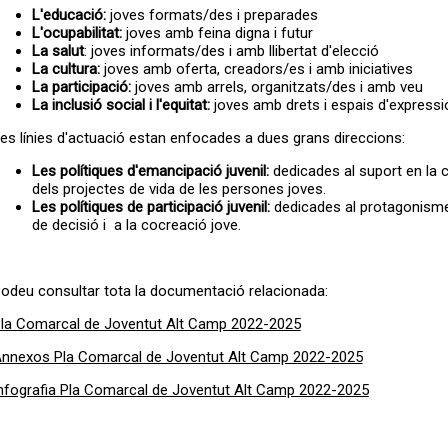
L'educació:
joves formats/des i preparades
L'ocupabilitat:
joves amb feina digna i futur
La salut
: joves informats/des i amb llibertat d'elecció
La cultura:
joves amb oferta, creadors/es i amb iniciatives
La participació:
joves amb arrels, organitzats/des i amb veu
La inclusió social i l'equitat:
joves amb drets i espais d'expressi
es línies d'actuació estan enfocades a dues grans direccions:
Les polítiques d'emancipació juvenil:
dedicades al suport en la 
dels projectes de vida de les persones joves.
Les polítiques de participació juvenil:
dedicades al protagonisme
de decisió i a la cocreació jove.
odeu consultar tota la documentació relacionada:
la Comarcal de Joventut Alt Camp 2022-2025
nnexos Pla Comarcal de Joventut Alt Camp 2022-2025
nfografia Pla Comarcal de Joventut Alt Camp 2022-2025