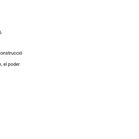
ó
construcció
, el poder