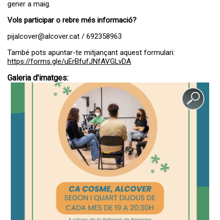
gener a maig.
Vols participar o rebre més informació?
pijalcover@alcover.cat / 692358963
També pots apuntar-te mitjançant aquest formulari:
https://forms.gle/uErBfufJNfAVGLvDA
Galeria d'imatges: