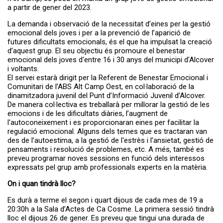
A partir del dia 27 de juliol s'obrirà el...
Servei de transport escolar
a partir de gener del 2023.
tarifat curs 2026-2027
La demanda i observació de la necessitat d’eines per la gestió
emocional dels joves i per a la prevenció de l’aparició de
futures dificultats emocionals, és el que ha impulsat la creació
d’aquest grup. El seu objectiu és promoure el benestar
emocional dels joves d'entre 16 i 30 anys del municipi d'Alcover
i voltants.
El servei estarà dirigit per la Referent de Benestar Emocional i
Comunitari de l’ABS Alt Camp Oest, en col·laboració de la
dinamitzadora juvenil del Punt d’Informació Juvenil d’Alcover.
De manera col·lectiva es treballarà per millorar la gestió de les
emocions i de les dificultats diàries, l’augment de
l'autoconeixement i es proporcionaran eines per facilitar la
regulació emocional. Alguns dels temes que es tractaran van
La primera edició del TROS FEST –
El TROS FEST reuneix prop
des de l’autoestima, a la gestió de l'estrès i l’ansietat, gestió de
Festival...
de 500 persones en la seva
pensaments i resolució de problemes, etc. A més, també es
primera edició i posa en
valor el talent jove de l’Alt
preveu programar noves sessions en funció dels interessos
Camp
expressats pel grup amb professionals experts en la matèria.
On i quan tindrà lloc?
Es durà a terme el segon i quart dijous de cada mes de 19 a
20:30h a la Sala d’Actes de Ca Cosme. La primera sessió tindrà
lloc el dijous 26 de gener. Es preveu que tingui una durada de