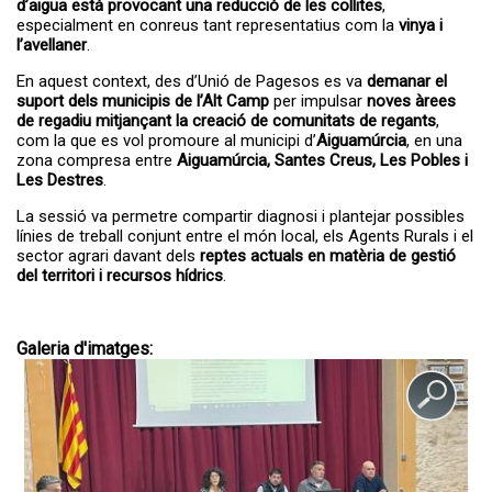
d’aigua està provocant una reducció de les collites
,
especialment en conreus tant representatius com la
vinya i
l’avellaner
.
En aquest context, des d’Unió de Pagesos es va
demanar el
suport dels municipis de l’Alt Camp
per impulsar
noves àrees
de regadiu mitjançant la creació de comunitats de regants
,
com la que es vol promoure al municipi d’
Aiguamúrcia
, en una
zona compresa entre
Aiguamúrcia, Santes Creus, Les Pobles i
Les Destres
.
La sessió va permetre compartir diagnosi i plantejar possibles
línies de treball conjunt entre el món local, els Agents Rurals i el
sector agrari davant dels
reptes actuals en matèria de gestió
del territori i recursos hídrics
.
Galeria d'imatges: