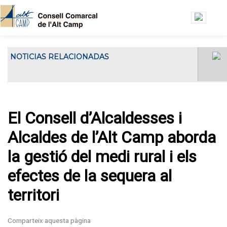
Vés al contingut
NOTICIAS RELACIONADAS
El Consell Comarcal de l'Alt Camp ha
El Consell Gestor de l’Oficin
acollit...
Jove de l’Alt Camp es
reuneix a la seu del Consell
Comarcal
El Consell d’Alcaldesses i
Alcaldes de l’Alt Camp aborda
la gestió del medi rural i els
efectes de la sequera al
territori