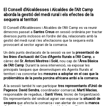
A partir del dia 27 de juliol s'obrirà el...
Servei de transport escolar
tarifat curs 2026-2027
El Consell d’Alcaldesses i Alcaldes de l’Alt Camp
aborda la gestió del medi rural i els efectes de la
sequera al territori
El Consell d’Alcaldesses i Alcaldes de l’Alt Camp es va reunir
dimecres passat a
Santes Creus
en sessió ordinària per tractar
diversos punts inclosos en l’ordre del dia, relacionats amb la
gestió del medi rural i les afectacions que la sequera està
provocant al sector agrari de la comarca.
Un dels punts destacats de la sessió va ser la
presentació de
les línies d’actuació del Cos d’Agents Rurals a l’Alt Camp
, a
càrrec del
Sr. Antoni Mestres i Solé
, nou cap de l’
Àrea Bàsica
La primera edició del TROS FEST –
El TROS FEST reuneix prop
de l’Alt Camp
. Durant la seva intervenció, va exposar les
Festival...
de 500 persones en la seva
principals tasques que desenvolupen els Agents Rurals al
primera edició i posa en
territori i va concretar les
mesures a adoptar en el cas que la
valor el talent jove de l’Alt
problemàtica de la pesta porcina africana arribi a la comarca
.
Camp
A la sessió també hi van participar
tres representants d’Unió de
Pagesos
:
David Sendra
, coordinador comarcal;
Martí Macias
,
responsable de regadius, i
Santi Vives
, tècnic de l’organització.
Els representants del sindicat agrari van exposar la
situació de
sequera
que afecta la comarca i van alertar de com la
manca