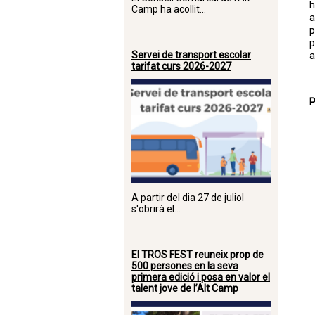
h
Camp ha acollit...
p
p
Servei de transport escolar
a
tarifat curs 2026-2027
P
A partir del dia 27 de juliol
s'obrirà el...
El TROS FEST reuneix prop de
500 persones en la seva
primera edició i posa en valor el
talent jove de l’Alt Camp