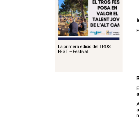
I
E
La primera edició del TROS
FEST – Festival...
R
E
a
A
a
m