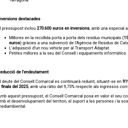
nversions destacades
l pressupost inclou
270.600 euros
en inversions
, amb una especial a
Millores en la recollida porta a porta dels residus municipals (
15
euros
) gràcies a una subvenció de l’Agència de Residus de Cata
L’adquisició d’un nou vehicle per al Transport Adaptat.
Petites millores a la seu del Consell i equipaments informàtics.
educció de l’endeutament
l deute del Consell Comarcal es continuarà reduint, situant-se en
91
 finals del 2025
, amb una ràtio del 9,75% respecte als ingressos corr
mb aquest pressupost, el Consell Comarcal posa en valor el seu 
mb el desenvolupament del territori, el suport a les persones i la sost
ediambiental.