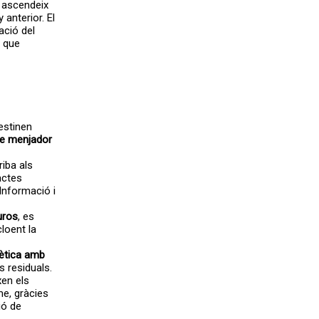
e ascendeix
anterior. El
ació del
 que
estinen
de menjador
iba als
actes
Informació i
uros
, es
loent la
gètica amb
 residuals.
xen els
me, gràcies
ió de