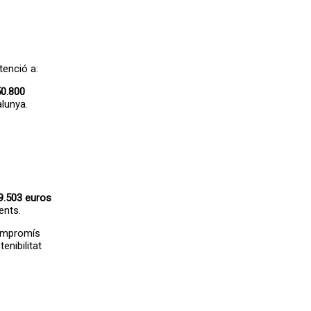
tenció a:
0.800
lunya.
9.503 euros
ents.
compromís
enibilitat