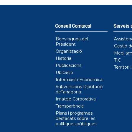
Consell Comarcal
Serveis a
Benvinguda del
Assistèn
President
Gestió d
Organització
Medi am
Història
TIC
Publicacions
Territori 
Ubicació
Informació Econòmica
Subvencions Diputació
deTarragona
Imatge Corporativa
Transparència
Plans i programes
destacats sobre les
polítiques públiques