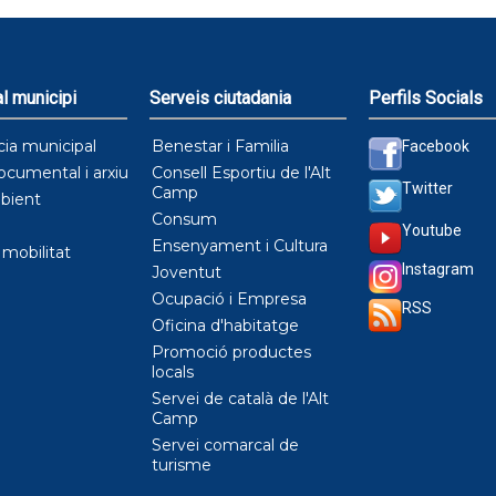
l municipi
Serveis ciutadania
Perfils Socials
cia municipal
Benestar i Familia
Facebook
ocumental i arxiu
Consell Esportiu de l'Alt
Twitter
Camp
bient
Consum
Youtube
Ensenyament i Cultura
i mobilitat
Instagram
Joventut
Ocupació i Empresa
RSS
Oficina d'habitatge
Promoció productes
locals
Servei de català de l'Alt
Camp
Servei comarcal de
turisme