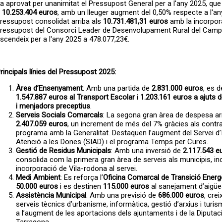
a aprovat per unanimitat el Pressupost General per a l'any 2025, qu
a
10.253.404 euros
, amb un lleuger augment del 0,50% respecte a l'any 
ressupost consolidat arriba als
10.731.481,31 euros
amb la incorpor
ressupost del Consorci Leader de Desenvolupament Rural del Camp
scendeix per a l'any 2025 a 478.077,23€.
rincipals línies del Pressupost 2025:
Àrea d’Ensenyament
: Amb una partida de
2.831.000 euros
, es d
1.547.887 euros al Transport Escolar
i
1.203.161 euros a ajuts 
i menjadors preceptius
.
Serveis Socials Comarcals
: La segona gran àrea de despesa arr
2.407.059 euros
, un increment de més del 7% gràcies als contr
programa amb la Generalitat. Destaquen l’augment del Servei d’
Atenció a les Dones (SIAD) i el programa Temps per Cures.
Gestió de Residus Municipals
: Amb una inversió de
2.117.543 e
consolida com la primera gran àrea de serveis als municipis, inc
incorporació de Vila-rodona al servei.
Medi Ambient
: Es reforça l’
Oficina Comarcal de Transició Ener
50.000 euros
i es destinen
115.000 euros
al sanejament d’aigües
Assistència Municipal
: Amb una previsió de
686.000 euros
, crei
serveis tècnics d’urbanisme, informàtica, gestió d’arxius i turis
a l’augment de les aportacions dels ajuntaments i de la Diputac
Tarragona.