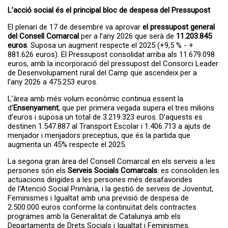
A partir del dia 27 de juliol s'obrirà el...
Servei de transport escolar
L’acció social és el principal bloc de despesa del Pressupost
tarifat curs 2026-2027
El plenari de 17 de desembre va aprovar
el pressupost general
del Consell Comarcal
per a l’any 2026 que serà de
11.203.845
euros
. Suposa un augment respecte el 2025 (+9,5 % - +
881.626 euros). El Pressupost consolidat arriba als 11.679.098
euros, amb la incorporació del pressupost del Consorci Leader
de Desenvolupament rural del Camp que ascendeix per a
l’any 2026 a 475.253 euros.
L’àrea amb més volum econòmic continua essent la
d’
Ensenyament
, que per primera vegada supera el tres milions
d’euros i suposa un total de 3.219.323 euros. D’aquests es
destinen 1.547.887 al Transport Escolar i 1.406.713 a ajuts de
menjador i menjadors preceptius, que és la partida que
La primera edició del TROS FEST –
El TROS FEST reuneix prop
augmenta un 45% respecte el 2025.
Festival...
de 500 persones en la seva
primera edició i posa en
valor el talent jove de l’Alt
La segona gran àrea del Consell Comarcal en els serveis a les
Camp
persones són els
Serveis Socials Comarcals
: es consoliden les
actuacions dirigides a les persones més desafavorides
de l’Atenció Social Primària, i la gestió de serveis de Joventut,
Feminismes i Igualtat amb una previsió de despesa de
2.500.000 euros conforme la continuïtat dels contractes
programes amb la Generalitat de Catalunya amb els
Departaments de Drets Socials i Igualtat i Feminismes.