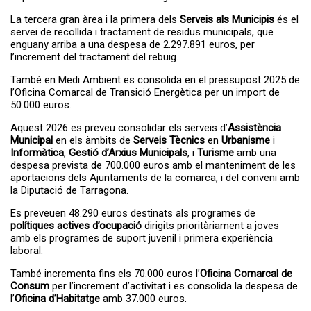
La tercera gran àrea i la primera dels
Serveis als Municipis
és el
servei de recollida i tractament de residus municipals, que
enguany arriba a una despesa de 2.297.891 euros, per
l’increment del tractament del rebuig.
També en Medi Ambient es consolida en el pressupost 2025 de
l’Oficina Comarcal de Transició Energètica per un import de
50.000 euros.
Aquest 2026 es preveu consolidar els serveis d’
Assistència
Municipal
en els àmbits de
Serveis Tècnics
en
Urbanisme
i
Informàtica
,
Gestió d’Arxius Municipals
, i
Turisme
amb una
despesa prevista de 700.000 euros amb el manteniment de les
aportacions dels Ajuntaments de la comarca, i del conveni amb
la Diputació de Tarragona.
Es preveuen 48.290 euros destinats als programes de
polítiques actives d’ocupació
dirigits prioritàriament a joves
amb els programes de suport juvenil i primera experiència
laboral.
També incrementa fins els 70.000 euros l’
Oficina Comarcal de
Consum
per l’increment d’activitat i es consolida la despesa de
l’
Oficina d’Habitatge
amb 37.000 euros.