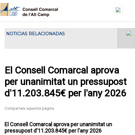
Vés al contingut
NOTICIAS RELACIONADAS
El Consell Comarcal de l'Alt Camp ha
El Consell Gestor de l’Oficin
acollit...
Jove de l’Alt Camp es
reuneix a la seu del Consell
Comarcal
El Consell Comarcal aprova
per unanimitat un pressupost
d'11.203.845€ per l'any 2026
El Consell Comarcal aprova per unanimitat un
pressupost d'11.203.845€ per l'any 2026