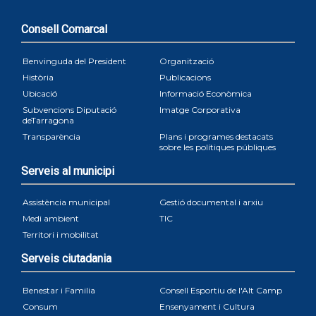
Consell Comarcal
Benvinguda del President
Organització
Història
Publicacions
Ubicació
Informació Econòmica
Subvencions Diputació
Imatge Corporativa
deTarragona
Transparència
Plans i programes destacats
sobre les polítiques públiques
Serveis al municipi
Assistència municipal
Gestió documental i arxiu
Medi ambient
TIC
Territori i mobilitat
Serveis ciutadania
Benestar i Familia
Consell Esportiu de l'Alt Camp
Consum
Ensenyament i Cultura