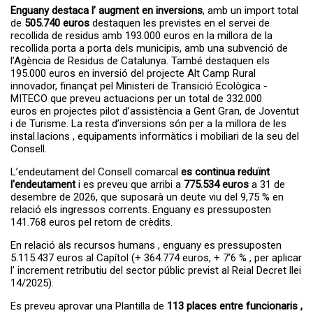
Enguany destaca l’ augment en inversions
, amb un import total
de
505.740 euros
destaquen les previstes en el servei de
recollida de residus amb 193.000 euros en la millora de la
recollida porta a porta dels municipis, amb una subvenció de
l’Agència de Residus de Catalunya. També destaquen els
195.000 euros en inversió del projecte Alt Camp Rural
innovador, finançat pel Ministeri de Transició Ecològica -
MITECO que preveu actuacions per un total de 332.000
euros en projectes pilot d’assistència a Gent Gran, de Joventut
i de Turisme. La resta d’inversions són per a la millora de les
instal.lacions , equipaments informàtics i mobiliari de la seu del
Consell.
L’endeutament del Consell comarcal
es continua reduïnt
l'endeutament
i es preveu que arribi a
775.534 euros
a 31 de
desembre de 2026, que suposarà un deute viu del 9,75 % en
relació els ingressos corrents. Enguany es pressuposten
141.768 euros pel retorn de crèdits.
En relació als recursos humans , enguany es pressuposten
5.115.437 euros al Capítol (+ 364.774 euros, + 7’6 % , per aplicar
l’ increment retributiu del sector públic previst al Reial Decret llei
14/2025).
Es preveu aprovar una Plantilla de
113 places entre funcionaris ,