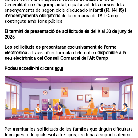
A partir del dia 27 de juliol s'obrirà el...
Servei de transport escolar
Generalitat on s'hagi implantat, i qualsevol dels cursos dels
tarifat curs 2026-2027
ensenyaments de segon cicle d'educació infantil (
I3, I4 i I5
) i
d'
ensenyaments obligatoris
de la comarca de l'Alt Camp
sostinguts amb fons públics.
El termini de presentació de sol·licituds és del 9 al 30 de juny de
2025.
Les sol·licituds es presentaran exclusivament de forma
electrònica
a través d'un formulari telemàtic i
disponible a la
seu electrònica del Consell Comarcal de l'Alt Camp
.
Podeu accedir-hi clicant
aquí
.
La primera edició del TROS FEST –
El TROS FEST reuneix prop
Festival...
de 500 persones en la seva
primera edició i posa en
valor el talent jove de l’Alt
Camp
Per tramitar les sol·licituds de les famílies que tinguin dificultats
tècniques o de qualsevol altre tipus, es donarà suport i atenció