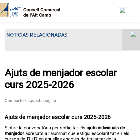
Vés al contingut
NOTICIAS RELACIONADAS
El Consell Comarcal de l'Alt Camp ha
El Consell Gestor de l’Oficin
acollit...
Jove de l’Alt Camp es
reuneix a la seu del Consell
Comarcal
Ajuts de menjador escolar
curs 2025-2026
Ajuts de menjador escolar curs 2025-2026
S'obre la convocatòria per sol·licitar els
ajuts individuals de
menjador
adreçats a l'alumnat que estigui escolaritzat en els
cursos de
I1 i I2
en aquelles escoles de titularitat de la