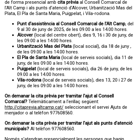
de forma presencial amb
cita prèvia
al Consell Comarcal de
l'Alt Camp i als punts d'atenció d'Alcover, Urbanització Mas del
Plata, El Pla de Santa Maria, Puigpelat, i Vila-rodona.
Punt d'assistència al Consell Comarcal de l'Alt Camp
, del
9 al 30 de juny de 2025, de les 09.00 a les 14.00 hores.
Alcover
(local del centre obert), dies 9, 16 i 30 de juny, de
les 09.00 a les 14.00 hores.
Urbanització Mas del Plata
(local social), dia 18 de juny ,
de les 09.00 a les 14.00 hores.
El Pla de Santa Maria
(local de serveis socials), dia 11 de
juny, de les 09.00 a les 14.00 hores.
Puigpelat
(local de serveis socials), dia 26 de juny, de les
09.00 a les 14.00 hores.
Vila-rodona
(local de serveis socials), dies 13, 20 i 27 de
juny, de les 09.00 a les 14.00 hores.
On demanar la cita prèvia per tramitar l'ajut al Consell
Comarcal?
Telemàticament a l'enllaç següent:
http://citaprevia.altcamp.cat/
seleccionant el servei Ajuts de
menjador o al telèfon 977608560.
On demanar la cita prèvia per tramitar l'ajut als punts d'atenció
municipals?
Al telèfon 977608560.
Només s'atendran presencialment les persones que hagin