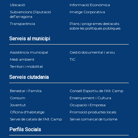
Ubicació
Informació Econòmica
Subvencions Diputació
Imatge Corporativa
deTarragona
Transparència
Plans i programes destacats
sobre les polítiques públiques
Serveis al municipi
Assistència municipal
Gestió documental i arxiu
Medi ambient
TIC
Territori i mobilitat
Serveis ciutadania
Benestar i Familia
Consell Esportiu de l'Alt Camp
Consum
Ensenyament i Cultura
Joventut
Ocupació i Empresa
Oficina d'habitatge
Promoció productes locals
Servei de català de l'Alt Camp
Servei comarcal de turisme
Perfils Socials