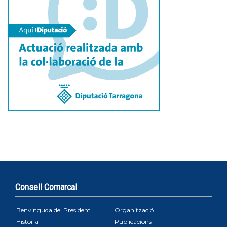
Consell Comarcal
Benvinguda del President
Organització
Història
Publicacions