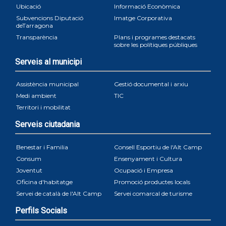
Ubicació
Informació Econòmica
Subvencions Diputació
Imatge Corporativa
deTarragona
Transparència
Plans i programes destacats
sobre les polítiques públiques
Serveis al municipi
Assistència municipal
Gestió documental i arxiu
Medi ambient
TIC
Territori i mobilitat
Serveis ciutadania
Benestar i Familia
Consell Esportiu de l'Alt Camp
Consum
Ensenyament i Cultura
Joventut
Ocupació i Empresa
Oficina d'habitatge
Promoció productes locals
Servei de català de l'Alt Camp
Servei comarcal de turisme
Perfils Socials