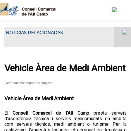
Vés al contingut
NOTICIAS RELACIONADAS
El Consell Comarcal de l'Alt Camp ha
El Consell Gestor de l’Oficin
acollit...
Jove de l’Alt Camp es
reuneix a la seu del Consell
Comarcal
Vehicle Àrea de Medi Ambient
Vehicle Àrea de Medi Ambient
El
Consell Comarcal de l’Alt Camp
presta serveis
d’assistència tècnica i serveis mancomunats en àmbits
com serveis tècnics, medi ambient o turisme. Per la
realització d’aquestes tasques, el personal es desplaça o