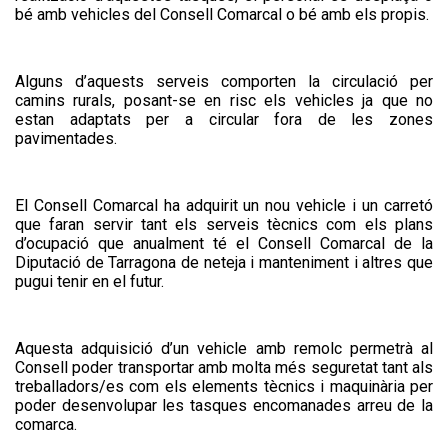
A partir del dia 27 de juliol s'obrirà el...
Servei de transport escolar
bé amb vehicles del Consell Comarcal o bé amb els propis.
tarifat curs 2026-2027
Alguns d’aquests serveis comporten la circulació per
camins rurals, posant-se en risc els vehicles ja que no
estan adaptats per a circular fora de les zones
pavimentades.
El Consell Comarcal ha adquirit un nou vehicle i un carretó
que faran servir tant els serveis tècnics com els plans
d’ocupació que anualment té el Consell Comarcal de la
Diputació de Tarragona de neteja i manteniment i altres que
La primera edició del TROS FEST –
El TROS FEST reuneix prop
pugui tenir en el futur.
Festival...
de 500 persones en la seva
primera edició i posa en
valor el talent jove de l’Alt
Camp
Aquesta adquisició d’un vehicle amb remolc permetrà al
Consell poder transportar amb molta més seguretat tant als
treballadors/es com els elements tècnics i maquinària per
poder desenvolupar les tasques encomanades arreu de la
comarca.