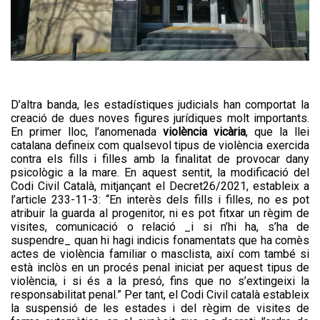
D’altra banda, les estadístiques judicials han comportat la
creació de dues noves figures jurídiques molt importants.
En primer lloc, l’anomenada
violència vicària
, que la llei
catalana defineix com qualsevol tipus de violència exercida
contra els fills i filles amb la finalitat de provocar dany
psicològic a la mare. En aquest sentit, la modificació del
Codi Civil Català, mitjançant el Decret26/2021, estableix a
l’article 233-11-3: “En interès dels fills i filles, no es pot
atribuir la guarda al progenitor, ni es pot fitxar un règim de
visites, comunicació o relació _i si n’hi ha, s’ha de
suspendre_ quan hi hagi indicis fonamentats que ha comès
actes de violència familiar o masclista, així com també si
està inclòs en un procés penal iniciat per aquest tipus de
violència, i si és a la presó, fins que no s’extingeixi la
responsabilitat penal.” Per tant, el Codi Civil català estableix
la suspensió de les estades i del règim de visites de