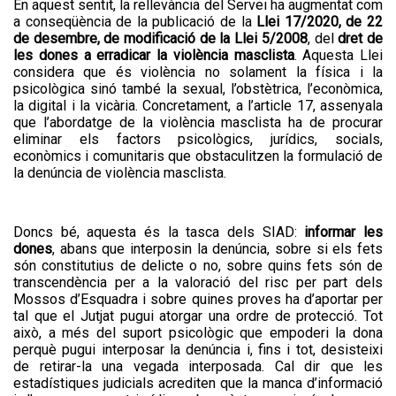
En aquest sentit, la rellevància del Servei ha augmentat com
a conseqüència de la publicació de la
Llei 17/2020, de 22
de desembre, de modificació de la Llei 5/2008
, del
dret de
les dones a erradicar la violència masclista
. Aquesta Llei
considera que és violència no solament la física i la
psicològica sinó també la sexual, l’obstètrica, l’econòmica,
la digital i la vicària. Concretament, a l’article 17, assenyala
que l’abordatge de la violència masclista ha de procurar
eliminar els factors psicològics, jurídics, socials,
econòmics i comunitaris que obstaculitzen la formulació de
la denúncia de violència masclista.
Doncs bé, aquesta és la tasca dels SIAD:
informar les
dones
, abans que interposin la denúncia, sobre si els fets
són constitutius de delicte o no, sobre quins fets són de
transcendència per a la valoració del risc per part dels
Mossos d’Esquadra i sobre quines proves ha d’aportar per
tal que el Jutjat pugui atorgar una ordre de protecció. Tot
això, a més del suport psicològic que empoderi la dona
perquè pugui interposar la denúncia i, fins i tot, desisteixi
de retirar-la una vegada interposada. Cal dir que les
estadístiques judicials acrediten que la manca d’informació