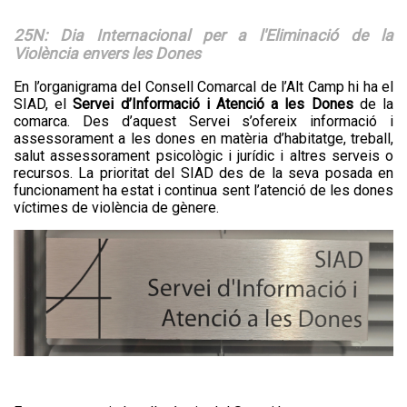
A partir del dia 27 de juliol s'obrirà el...
Servei de transport escolar
tarifat curs 2026-2027
25N: Dia Internacional per a l'Eliminació de la
Violència envers les Dones
En l’organigrama del Consell Comarcal de l’Alt Camp hi ha el
SIAD, el
Servei d’Informació i Atenció a les Dones
de la
comarca. Des d’aquest Servei s’ofereix informació i
assessorament a les dones
en
matèria d’habitatge, treball,
salut assessorament psicològic i jurídic i altres serveis o
recursos
. La prioritat del SIAD des de la seva posada en
funcionament ha estat i continua sent l’atenció de les dones
víctimes de violència de gènere.
La primera edició del TROS FEST –
El TROS FEST reuneix prop
Festival...
de 500 persones en la seva
primera edició i posa en
valor el talent jove de l’Alt
Camp