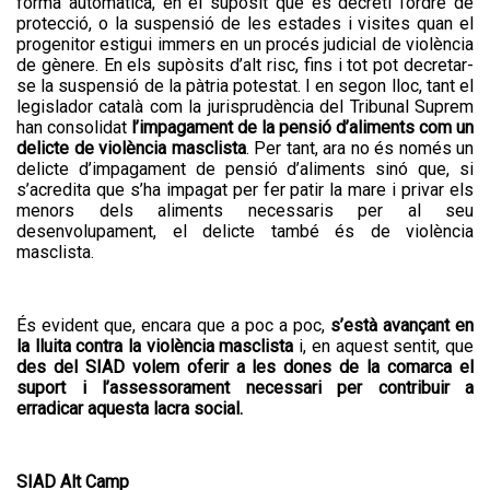
forma automàtica, en el supòsit que es decreti l’ordre de
protecció, o la suspensió de les estades i visites quan el
progenitor estigui immers en un procés judicial de violència
de gènere. En els supòsits d’alt risc, fins i tot pot decretar-
se la suspensió de la pàtria potestat. I en segon lloc, tant el
legislador català com la jurisprudència del Tribunal Suprem
han consolidat
l’impagament de la pensió d’aliments com un
delicte de violència masclista
. Per tant, ara no és només un
delicte d’impagament de pensió d’aliments sinó que, si
s’acredita que s’ha impagat per fer patir la mare i privar els
menors dels aliments necessaris per al seu
desenvolupament, el delicte també és de violència
masclista.
És evident que, encara que a poc a poc,
s’està avançant en
la lluita contra la violència masclista
i, en aquest sentit, que
des del SIAD volem oferir a les dones de la comarca el
suport i l’assessorament necessari per contribuir a
erradicar aquesta lacra social.
SIAD Alt Camp