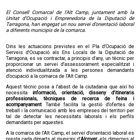
A partir del dia 27 de juliol s'obrirà el...
Servei de transport escolar
tarifat curs 2026-2027
El Consell Comarcal de l’Alt Camp, juntament amb la
Unitat d’Ocupació i Emprenedoria de la Diputació de
Tarragona, han engegat un nou servei d’orientació laboral
a diferents municipis de la comarca.
Dins les actuacions previstes en el Pla d’Ocupació de
Serveis d’Ocupació als Ens Locals de la Diputació de
Tarragona, es va contractar, a principis d’any, un tècnic per
proporcionar un servei d’assessorament especialitzat i
atenció individualitzada a les persones demandants
d’ocupació a la comarca de l’Alt Camp.
La primera edició del TROS FEST –
El TROS FEST reuneix prop
Aquest tècnic posa a l’abast de la ciutadania que així ho
Festival...
de 500 persones en la seva
necessita
informació, orientació, disseny d’itineraris
primera edició i posa en
professionals, tècniques de recerca de feina i
valor el talent jove de l’Alt
Camp
acompanyament
. També facilita la gestió d’ofertes de
treball i la comunicació amb les empreses del territori per
tal de detectar les necessitats laborals i els perfils
demandants per aquestes.
A la comarca de l’Alt Camp, el servei d’orientació laboral es
presta cada dimarts al municipi d’
Alcover
, els dimecres al