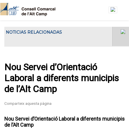
Vés al contingut
NOTICIAS RELACIONADAS
El Consell Comarcal de l'Alt Camp ha
El Consell Gestor de l’Oficin
acollit...
Jove de l’Alt Camp es
reuneix a la seu del Consell
Comarcal
Nou Servei d’Orientació
Laboral a diferents municipis
de l’Alt Camp
Nou Servei d’Orientació Laboral a diferents municipis
de l’Alt Camp