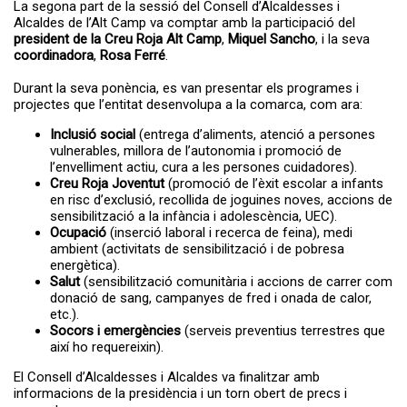
La segona part de la sessió del Consell d’Alcaldesses i
Alcaldes de l’Alt Camp va comptar amb la participació del
president de la Creu Roja Alt Camp
,
Miquel Sancho
, i la seva
coordinadora
,
Rosa Ferré
.
Durant la seva ponència, es van presentar els programes i
projectes que l’entitat desenvolupa a la comarca, com ara:
Inclusió social
(entrega d’aliments, atenció a persones
vulnerables, millora de l’autonomia i promoció de
l’envelliment actiu, cura a les persones cuidadores).
Creu Roja Joventut
(promoció de l’èxit escolar a infants
en risc d’exclusió, recollida de joguines noves, accions de
sensibilització a la infància i adolescència, UEC).
Ocupació
(inserció laboral i recerca de feina), medi
ambient (activitats de sensibilització i de pobresa
energètica).
Salut
(sensibilització comunitària i accions de carrer com
donació de sang, campanyes de fred i onada de calor,
etc.).
Socors i emergències
(serveis preventius terrestres que
així ho requereixin).
El Consell d’Alcaldesses i Alcaldes va finalitzar amb
informacions de la presidència i un torn obert de precs i