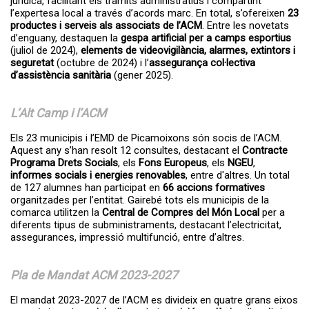
jurídica, facilitant els tràmits administratius i compartint
l’expertesa local a través d’acords marc. En total, s’ofereixen
23
productes i serveis als associats de l’ACM
. Entre les novetats
d’enguany, destaquen la
gespa artificial per a camps esportius
(juliol de 2024),
elements de videovigilància, alarmes, extintors i
seguretat
(octubre de 2024) i l’
assegurança col·lectiva
d’assistència sanitària
(gener 2025).
L’Alt Camp i l’ACM
Els 23 municipis i l’EMD de Picamoixons són socis de l’ACM.
Aquest any s’han resolt 12 consultes, destacant el
Contracte
Programa Drets Socials
, els
Fons Europeus
, els
NGEU
,
informes socials i energies renovables
, entre d'altres. Un total
de 127 alumnes han participat en
66 accions formatives
organitzades per l’entitat. Gairebé tots els municipis de la
comarca utilitzen la
Central de Compres del Món Local
per a
diferents tipus de subministraments, destacant l’electricitat,
assegurances, impressió multifunció, entre d’altres.
Pla de Mandat ACM 2023-2027
El mandat 2023-2027 de l’ACM es divideix en quatre grans eixos