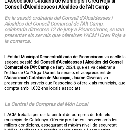
L’Associació Catalana de Municipis i Creu Roja al
A partir del dia 27 de juliol s'obrirà el...
Servei de transport escolar
Consell d’Alcaldesses i Alcaldes de l’Alt Camp
tarifat curs 2026-2027
En la sessió ordinària del Consell d’Alcaldesses i
Alcaldes del Consell Comarcal de l’Alt Camp,
celebrada dimecres 12 de juny a Picamoixons, es van
presentar els serveis que ofereixen l’ACM i Creu Roja a
la comarca.
L’
Entitat Municipal Descentralitzada de Picamoixons
va acollir la
segona sessió del
Consell d’Alcaldesses i Alcaldes del Consell
Comarcal de l’Alt Camp
de l’any 2024, que es va celebrar a
l’edifici de Ca l’Orga. Durant la sessió, el vicepresident de
l’
Associació Catalana de Municipis
,
Jaume Oliveras
, va
La primera edició del TROS FEST –
El TROS FEST reuneix prop
Festival...
de 500 persones en la seva
presentar els serveis que l’associació ofereix als municipis, que
primera edició i posa en
compta amb 1.032 ens locals associats.
valor el talent jove de l’Alt
Camp
La Central de Compres del Món Local
L’ACM treballa per ser la central de compres de tots els
municipis de Catalunya. Ofereix productes i serveis amb les
millors condicions, assegurant el màxim nivell de seguretat