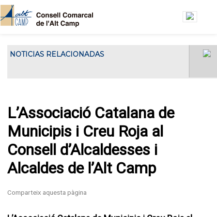
Vés al contingut
NOTICIAS RELACIONADAS
El Consell Comarcal de l'Alt Camp ha
El Consell Gestor de l’Oficin
acollit...
Jove de l’Alt Camp es
reuneix a la seu del Consell
Comarcal
L’Associació Catalana de
Municipis i Creu Roja al
Consell d’Alcaldesses i
Alcaldes de l’Alt Camp