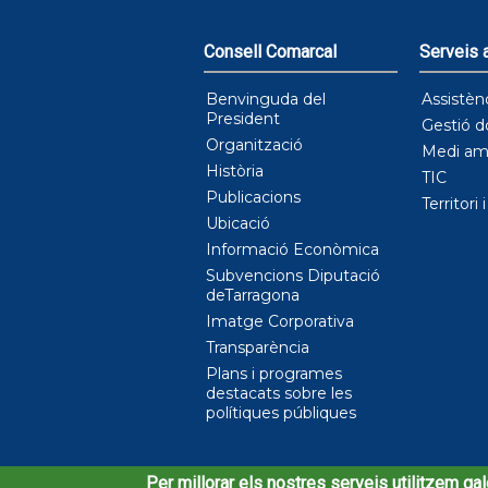
Consell Comarcal
Serveis a
Benvinguda del
Assistèn
President
Gestió d
Organització
Medi am
Història
TIC
Publicacions
Territori 
Ubicació
Informació Econòmica
Subvencions Diputació
deTarragona
Imatge Corporativa
Transparència
Plans i programes
destacats sobre les
polítiques públiques
© Consell Comarcal de l'Alt Camp, 2020
Per millorar els nostres serveis utilitzem gal