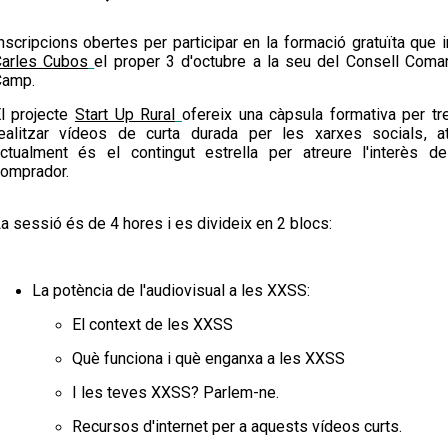
nscripcions obertes per participar en la
formació gratuïta
que i
arles Cubos
el proper
3 d'octubre
a la seu del
Consell Comarc
Camp
.
l projecte
Start Up Rural
ofereix una càpsula formativa per tr
ealitzar vídeos de curta durada per les xarxes socials
, a
ctualment és el contingut estrella per atreure l'interès de
omprador.
a sessió és de 4 hores i es divideix en 2 blocs:
La potència de l'audiovisual a les XXSS:
El context de les XXSS
Què funciona i què enganxa a les XXSS
I les teves XXSS? Parlem-ne.
Recursos d'internet per a aquests vídeos curts.