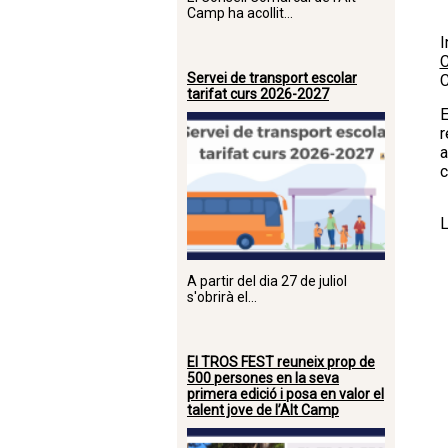
Camp ha acollit...
I
C
Servei de transport escolar
tarifat curs 2026-2027
E
r
a
c
L
A partir del dia 27 de juliol
s'obrirà el...
El TROS FEST reuneix prop de
500 persones en la seva
primera edició i posa en valor el
talent jove de l’Alt Camp