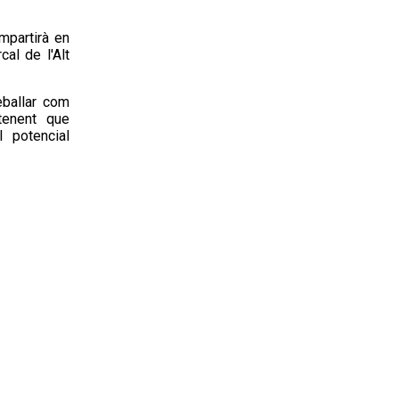
mpartirà en
al de l'Alt
eballar
com
tenent que
l potencial