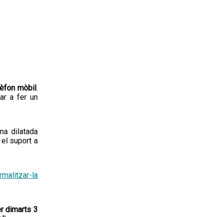
lèfon mòbil
.
ar a fer un
na dilatada
 el suport a
malitzar-la
r dimarts 3