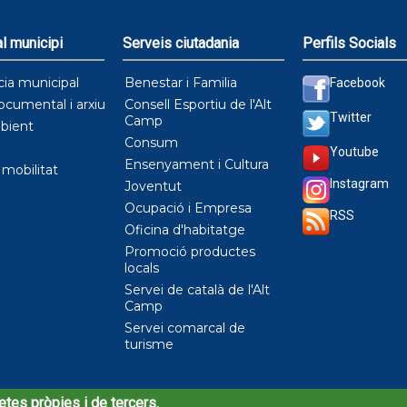
l municipi
Serveis ciutadania
Perfils Socials
cia municipal
Benestar i Familia
Facebook
ocumental i arxiu
Consell Esportiu de l'Alt
Twitter
Camp
bient
Consum
Youtube
Ensenyament i Cultura
i mobilitat
Instagram
Joventut
Ocupació i Empresa
RSS
Oficina d'habitatge
Promoció productes
locals
Servei de català de l'Alt
Camp
Servei comarcal de
turisme
etes pròpies i de tercers.