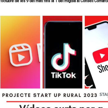
'octubre de les 9 del matí fins la 1 del migdia al Consell Comarc