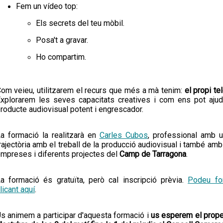
Fem un vídeo top:
Els secrets del teu mòbil.
Posa't a gravar.
Ho compartim.
om veieu, utilitzarem el recurs que més a mà tenim:
el propi te
xplorarem les seves capacitats creatives i com ens pot ajud
roducte audiovisual potent i engrescador.
a formació la realitzarà en
Carles Cubos
, professional amb u
rajectòria amb el treball de la producció audiovisual i també amb
mpreses i diferents projectes del
Camp de Tarragona
.
La
formació és gratuïta
, però
cal inscripció prèvia
.
Podeu for
licant aquí
.
s animem a participar d'aquesta formació i
us esperem el prope