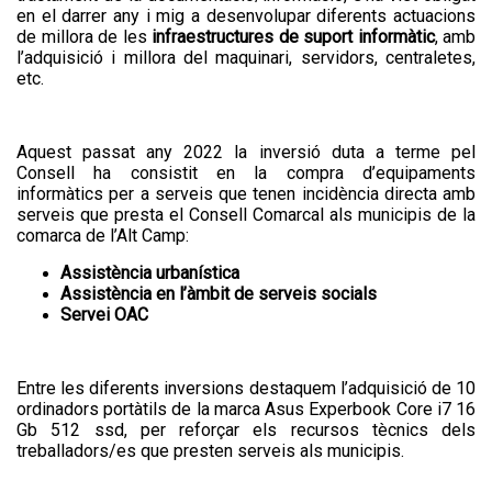
A partir del dia 27 de juliol s'obrirà el...
Servei de transport escolar
en el darrer any i mig a desenvolupar diferents actuacions
tarifat curs 2026-2027
de millora de les
infraestructures de suport informàtic
, amb
l’adquisició i millora del maquinari, servidors, centraletes,
etc.
Aquest passat any 2022 la inversió duta a terme pel
Consell ha consistit en la compra d’equipaments
informàtics per a serveis que tenen incidència directa amb
serveis que presta el Consell Comarcal als municipis de la
comarca de l’Alt Camp:
Assistència urbanística
Assistència en l’àmbit de serveis socials
La primera edició del TROS FEST –
El TROS FEST reuneix prop
Festival...
de 500 persones en la seva
Servei OAC
primera edició i posa en
valor el talent jove de l’Alt
Camp
Entre les diferents inversions destaquem l’adquisició de 10
ordinadors portàtils de la marca Asus Experbook Core i7 16
Gb 512 ssd, per reforçar els recursos tècnics dels
treballadors/es que presten serveis als municipis.