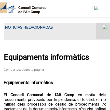
Vés al contingut
NOTICIAS RELACIONADAS
El Consell Comarcal de l'Alt Camp ha
El Consell Gestor de l’Oficin
acollit...
Jove de l’Alt Camp es
reuneix a la seu del Consell
Comarcal
Equipaments informàtics
Equipaments informàtics
El
Consell Comarcal de l’Alt Camp
en motiu dels
requeriments provocats per la pandèmia, el teletreball i la
millora dels processos de gestió de procediments i/o
tractament de la documentació/informació, s’ha vist obligat