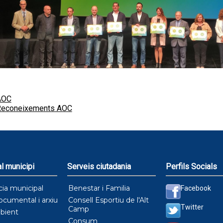
AOC
Reconeixements AOC
l municipi
Serveis ciutadania
Perfils Socials
cia municipal
Benestar i Familia
Facebook
ocumental i arxiu
Consell Esportiu de l'Alt
Twitter
Camp
bient
Consum