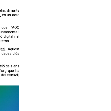
ahir, dimarts
1
en un acte
 que l’AOC
juntaments i
digital i el
nterna.
ital
. Aquest
es dades d’ús
ció
dels ens
sforç que ha
del consell,