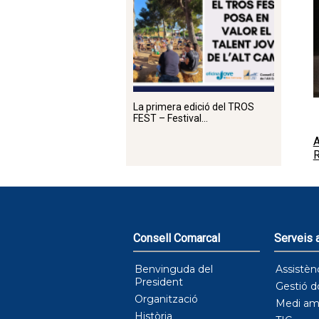
La primera edició del TROS
FEST – Festival...
Consell Comarcal
Serveis a
Benvinguda del
Assistèn
President
Gestió d
Organització
Medi am
Història