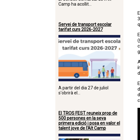
Camp ha acollit...
E
3
q
Servei de transport escolar
tarifat curs 2026-2027
E
(
c
g
A
í
d
E
A partir del dia 27 de juliol
d
s'obrirà el...
d
c
El TROS FEST reuneix prop de
500 persones en la seva
primera edició i posa en valor el
talent jove de l’Alt Camp