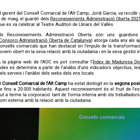
l gerent del Consell Comarcal de l’Alt Camp, Jordi Garcia, va recollir 
 de maig, el guardó dels
Reconeixements Administració Oberta 202
ue es va celebrar al Teatre Auditori de Llinars del Vallès.
ls Reconeixements Administració Oberta són uns guardons
Consorci Administració Oberta de Catalunya
) atorga cada any als a
onsells comarcals que han destacat en l’impuls de la transformació 
overn obert en la seva relació amb la ciutadania i en la seva gestió i
 la pàgina web de l’AOC es pot consultar l’
Índex de Maduresa Dig
ndex es determina a partir de l’anàlisi d’uns indicadors objectius, l
els serveis i l’anàlisi dels webs dels ens locals.
l
Consell Comarcal de l’Alt Camp
ha estat distingit en la
segona posi
e fins a 20.000 habitants. Aquest reconeixement és el fruit de l’e
ut a terme la corporació tant de forma interna amb els treballadors 
om externa amb la relació amb la ciutadania.